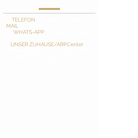
KONTAKT
TELEFON
-
+43-650-5201395
MAIL
-
CONTACT@TEAM-RM.COM
WHATS-APP
-
+43-650-5201395
UNSER ZUHAUSE/ARPCenter
-
SCHMIEDEN 15 / 6167 NEUSTIFT
IM STUBAITAL / TIROL /
ÖSTERREICH