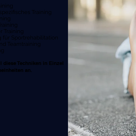
aining
spezifisches Training
ining
raining
 Training
 für Sportrehabilitation
nd Teamtraining
ng
ll diese Techniken in Einzel
einheiten an.