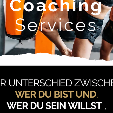
Coaching
S
ervices
R UNTERSCHIED ZWISCH
WER DU BIST UND
,
WER DU SEIN WILLST
,