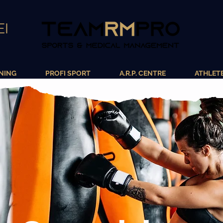
EI
NING
PROFI SPORT
A.R.P. CENTRE
ATHLET