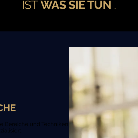
IST
WAS SIE TUN
.
CHE
de Bereiche und Techniken
ialisiert.
​