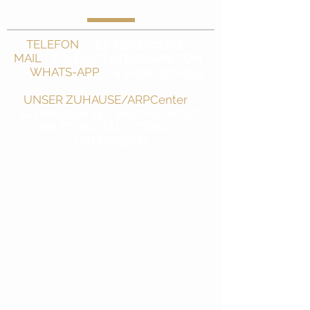
KONTAKT
TELEFON
-
+43-650-5201395
MAIL
-
CONTACT@TEAM-RM.COM
WHATS-APP
-
+43-650-5201395
UNSER ZUHAUSE/ARPCenter
-
SCHMIEDEN 15 / 6167 NEUSTIFT
IM STUBAITAL / TIROL /
ÖSTERREICH