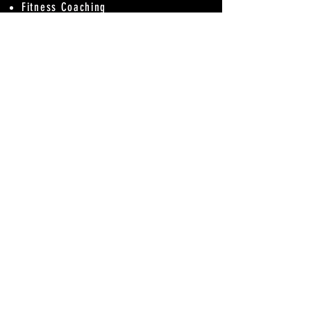
Fitness Coaching
Conditioning Coaching
All this on a A-Pro Licensed Level.
Our training is hard but also with
a lot of fun.
And through permanent checks of
the body condition, we can be
100% that we don't push too hard.