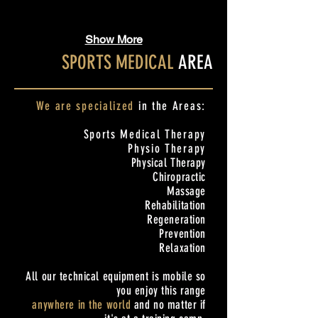
the
our
experience
Final
Spring
Pro
to
Qualification
Battle
Hungarian
meet
Show More
at
in
Alpine
Bundesliga
SPORTS MEDICAL
AREA
the
Flachawinkel.
Ski
and
New
Szonja.
Dansk
Zealand
Superliga
We are specialized
in the Areas:
Audi
Coach
Wintergames
Kasper
Sports Medical Therapy
&
and
Physio Therapy
at
Physical Therapy
to
her
Chiropractic
give
Slopestyle
Massage
him
Overall
Rehabilitation
some
win
Regeneration
medical
in
Prevention
treatments.
Relaxation
Seiseralm.
All our technical equipment is mobile so
you enjoy this range
anywhere in the world
and no matter if