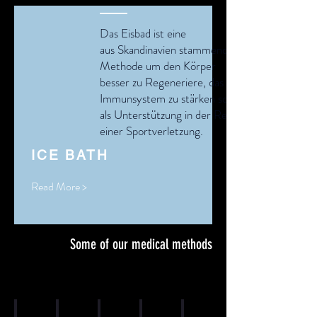
Das Eisbad ist eine
aus
Skandinavien stammende
Methode um den Körper
besser zu Regeneriere, das
Immunsystem zu stärken sowie
als
Unterstützung
in der Reha
einer Sportverletzung.
ICE BATH
Read More >
Some of our medical
methods