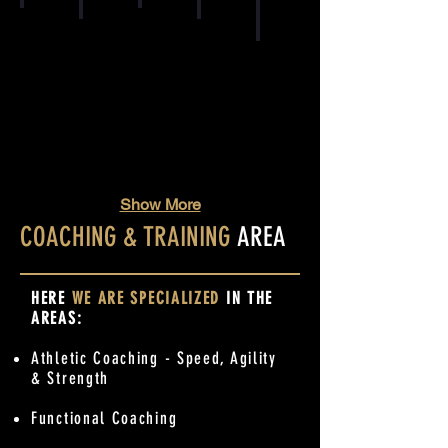
DRY NEEDLING
K-TAPING
SPORTS TAPING
ULTRASOUND THER
CHINESE MEDI
Show More
COACHING & TRAINING
AREA
HERE
WE ARE
S
PECIALIZED
IN THE
AREAS:
Athletic Coaching - Speed, Agility
& Strength
Functional Coaching