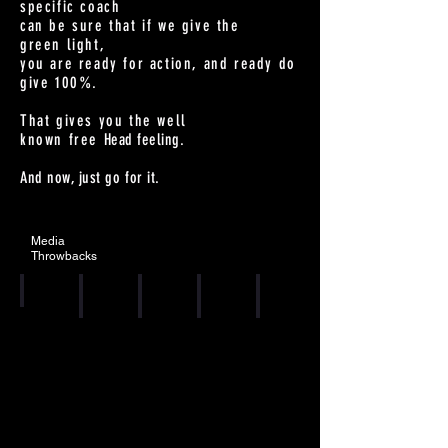
specific coach
can be sure that if we give the
green light,
you are ready for action, and ready do
give 100%.
That gives you the well
known free
Head feeling.
And now, just go for it.
Media
Throwbacks
SONJA FEDOROVA
KIRK'S CAMP
SZONJA HOZMANN
SZONJA HOZMANN
KASPER HJULM
Sonja
With
Pre-
Contract
It
Fedorova
Kirk's
Season
signing.
was
at
Camp
Training
a
here
at
with
nice
first