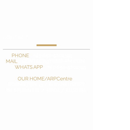
Verlauf unterstütze ich Sie bei
Training, Ernährung und Entspannung
und helfe Ihnen, Ihre Langzeitziele zu
erreichen.
CONTACT
PHONE
-
+43-650-5201395
MAIL
-
CONTACT@TEAM-RM.COM
WHATS APP
-
+43-650-5201395
OUR HOME/ARPCentre
-
SCHMIEDEN 15 / 6167 NEUSTIFT
IM STUBAITAL / TIROL / AUSTRIA