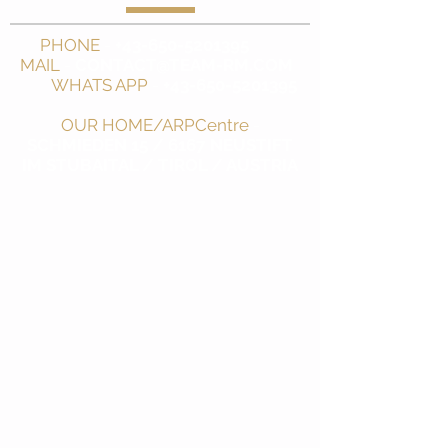
PHONE
-
+43-650-5201395
MAIL
-
CONTACT@TEAM-RM.COM
WHATS APP
-
+43-650-5201395
OUR HOME/ARPCentre
-
SCHMIEDEN 15 / 6167 NEUSTIFT
IM STUBAITAL / TIROL / AUSTRIA