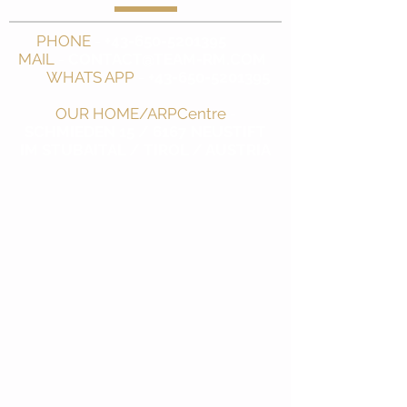
PHONE
-
+43-650-5201395
MAIL
-
CONTACT@TEAM-RM.COM
WHATS APP
-
+43-650-5201395
OUR HOME/ARPCentre
-
SCHMIEDEN 15 / 6167 NEUSTIFT
IM STUBAITAL / TIROL / AUSTRIA