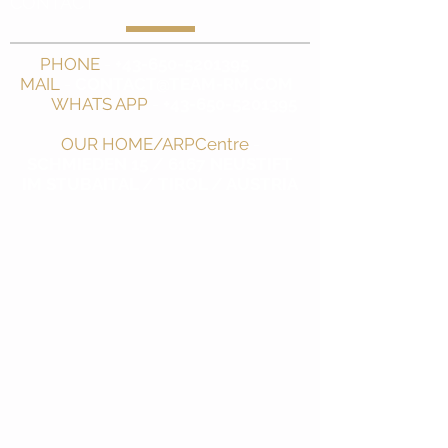
CONTACT
PHONE
-
+43-650-5201395
MAIL
-
CONTACT@TEAM-RM.COM
WHATS APP
-
+43-650-5201395
OUR HOME/ARPCentre
-
SCHMIEDEN 15 / 6167 NEUSTIFT
IM STUBAITAL / TIROL / AUSTRIA