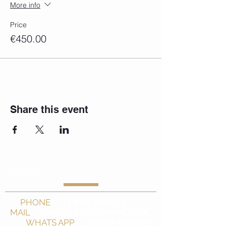
More info
Price
€450.00
Share this event
CONTACT
PHONE
-
+43-650-5201395
MAIL
-
CONTACT@TEAM-RM.COM
WHATS APP
-
+43-650-5201395